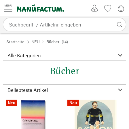
Zum Inhalt springen
Kundenkonto
Merkliste
0,0
Startseite
NEU
Bücher
(14)
Bücher
Neu
Neu