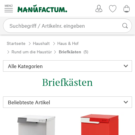
Zum Inhalt springen
Kundenkonto
Merkliste
0,0
Startseite
Haushalt
Haus & Hof
Rund um die Haustür
Briefkästen
(5)
Briefkästen