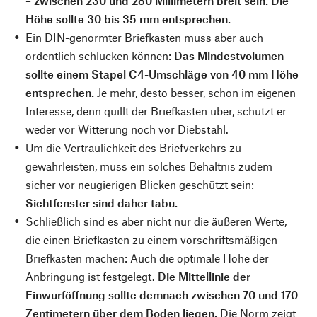
– zwischen 230 und 280 Millimetern breit sein. Die
Höhe sollte 30 bis 35 mm entsprechen.
Ein DIN-genormter Briefkasten muss aber auch
ordentlich schlucken können:
Das Mindestvolumen
sollte einem Stapel C4-Umschläge von 40 mm Höhe
entsprechen.
Je mehr, desto besser, schon im eigenen
Interesse, denn quillt der Briefkasten über, schützt er
weder vor Witterung noch vor Diebstahl.
Um die Vertraulichkeit des Briefverkehrs zu
gewährleisten, muss ein solches Behältnis zudem
sicher vor neugierigen Blicken geschützt sein:
Sichtfenster sind daher tabu.
Schließlich sind es aber nicht nur die äußeren Werte,
die einen Briefkasten zu einem vorschriftsmäßigen
Briefkasten machen: Auch die optimale Höhe der
Anbringung ist festgelegt.
Die Mittellinie der
Einwurföffnung sollte demnach zwischen 70 und 170
Zentimetern über dem Boden liegen.
Die Norm zeigt