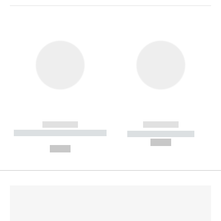
------------
------------
----------- ----------- --------
----------- -----------
---
--,-- €
--,-- €