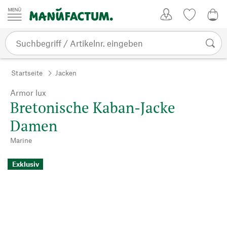
Zum Inhalt springen
Kundenkonto
Merkliste
0,0
Startseite
Jacken
Armor lux
Bretonische Kaban-Jacke
Damen
Marine
Exklusiv