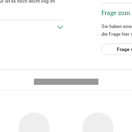
r ist es noch leicht ölig im
Frage zum
Sie haben ein
die Frage hier
Frage 
---------- --------------