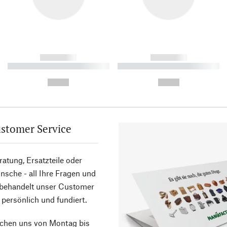
------------
------------
----------- ----------- ----------
----------- ----------- ----------
-
-
--,-- €
--,-- €
stomer Service
atung, Ersatzteile oder
sche - all Ihre Fragen und
 behandelt unser Customer
 persönlich und fundiert.
ichen uns von Montag bis