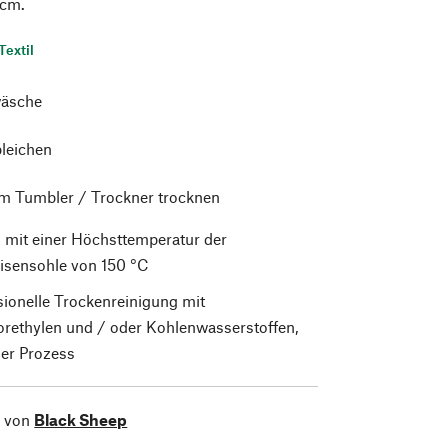
 cm.
Textil
äsche
bleichen
im Tumbler / Trockner trocknen
 mit einer Höchsttemperatur der
isensohle von 150 °C
sionelle Trockenreinigung mit
orethylen und / oder Kohlenwasserstoffen,
er Prozess
l von
Black Sheep