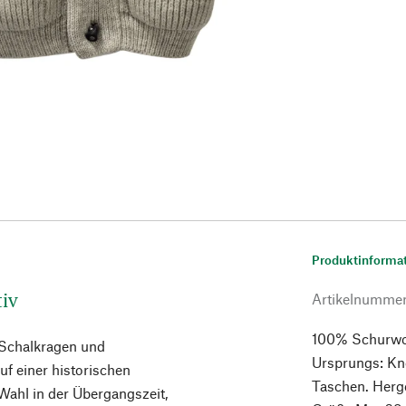
Produktinforma
iv
Artikelnumme
100% Schurwolle
 Schalkragen und
Ursprungs: Knö
uf einer historischen
Taschen. Herge
Wahl in der Übergangszeit,