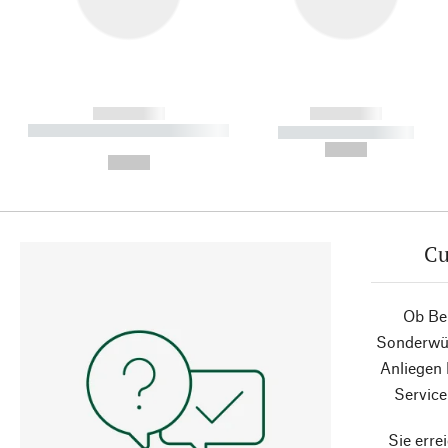
------------
------------
----------- ----------- ----------
----------- -----------
-
--,-- €
--,-- €
Cu
Ob Ber
Sonderwün
Anliegen
Service
Sie erre