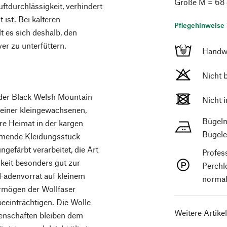
Größe M = 68
ftdurchlässigkeit, verhindert
 ist. Bei kälteren
Pflegehinweise 
 es sich deshalb, den
er zu unterfüttern.
Handw
Nicht 
 der Black Welsh Mountain
Nicht 
 einer kleingewachsenen,
Bügeln
re Heimat in der kargen
Bügele
ärmende Kleidungsstück
ngefärbt verarbeitet, die Art
Profes
gkeit besonders gut zur
Perchl
 Fadenvorrat auf kleinem
normal
rmögen der Wollfaser
beeinträchtigen. Die Wolle
Weitere Artike
igenschaften bleiben dem