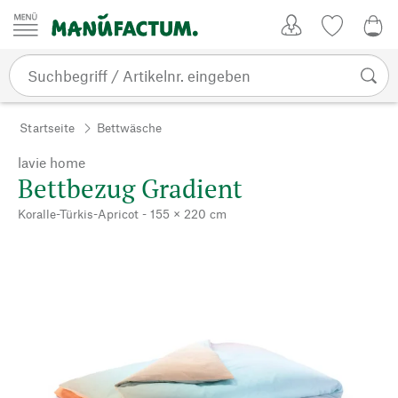
Zum Inhalt springen
Kundenkonto
Merkliste
0,0
Startseite
Bettwäsche
lavie home
Bettbezug Gradient
Koralle-Türkis-Apricot - 155 × 220 cm