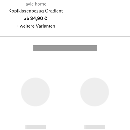
lavie home
Kopfkissenbezug Gradient
ab 34,90 €
+ weitere Varianten
---------- --------------
------------
------------