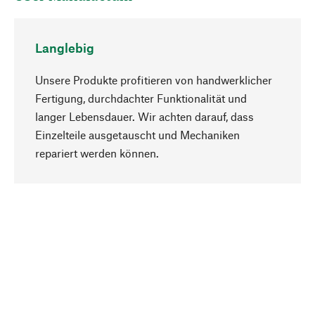
Langlebig
Unsere Produkte profitieren von handwerklicher
Fertigung, durchdachter Funktionalität und
langer Lebensdauer. Wir achten darauf, dass
Einzelteile ausgetauscht und Mechaniken
Nach oben
repariert werden können.
Bewusst
Nachhaltigkeit steht im Fokus unserer
Produktauswahl. Wir setzen auf natürliche
Inhaltsstoffe und Materialien, die gepflegt werden