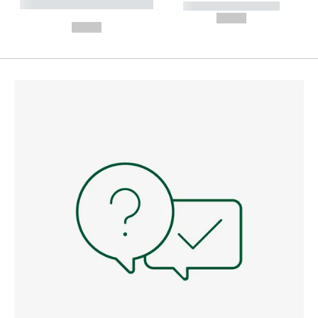
----------- ----------- --------
----------- -----------
---
--,-- €
--,-- €