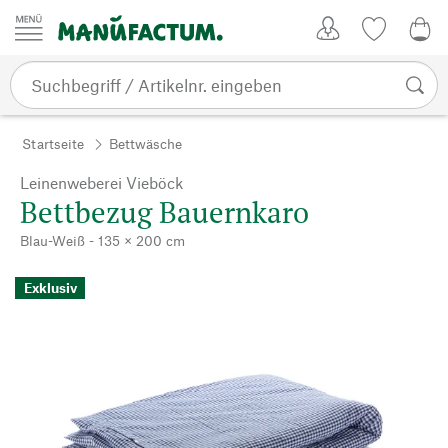
Zum Inhalt springen
Kundenkonto
Merkliste
0,0
Startseite
Bettwäsche
Leinenweberei Vieböck
Bettbezug Bauernkaro
Blau-Weiß - 135 × 200 cm
Exklusiv