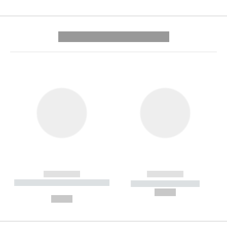
---------- --------------
------------
------------
----------- ----------- --------
----------- -----------
---
--,-- €
--,-- €