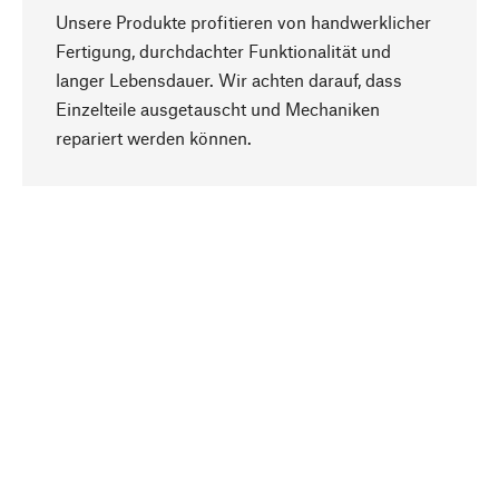
Unsere Produkte profitieren von handwerklicher
Fertigung, durchdachter Funktionalität und
langer Lebensdauer. Wir achten darauf, dass
Einzelteile ausgetauscht und Mechaniken
Nach oben
repariert werden können.
Bewusst
Nachhaltigkeit steht im Fokus unserer
Produktauswahl. Wir setzen auf natürliche
Inhaltsstoffe und Materialien, die gepflegt werden
können, sowie auf eine ressourcenschonende
und sozialverträgliche Produktion.