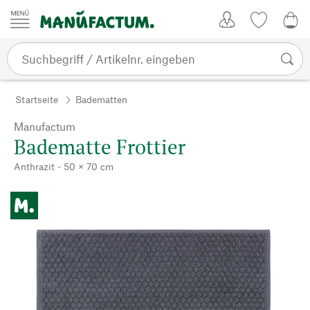
Zum Inhalt springen
Kundenkonto
Merkliste
0,0
Startseite
Badematten
Manufactum
Badematte Frottier
Anthrazit - 50 × 70 cm