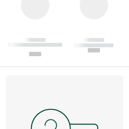
------------
------------
----------- ----------- --------
----------- -----------
---
--,-- €
--,-- €