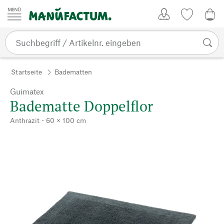
Zum Inhalt springen
Kundenkonto
Merkliste
0,0
Startseite
Badematten
Guimatex
Badematte Doppelflor
Anthrazit - 60 × 100 cm