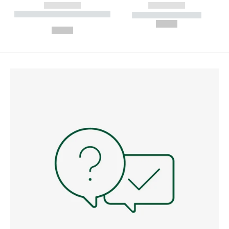
------------
------------
----------- ----------- --------
----------- -----------
---
--,-- €
--,-- €