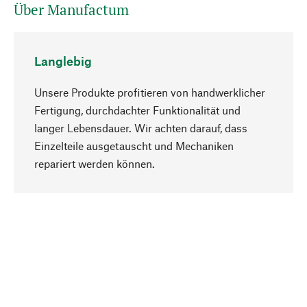
Über Manufactum
Langlebig
Unsere Produkte profitieren von handwerklicher
Fertigung, durchdachter Funktionalität und
langer Lebensdauer. Wir achten darauf, dass
Einzelteile ausgetauscht und Mechaniken
Nach oben
repariert werden können.
Bewusst
Nachhaltigkeit steht im Fokus unserer
Produktauswahl. Wir setzen auf natürliche
Inhaltsstoffe und Materialien, die gepflegt werden