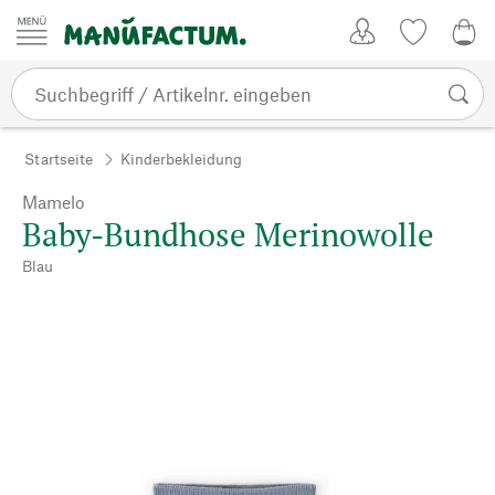
Zum Inhalt springen
Kundenkonto
Merkliste
0,0
Startseite
Kinderbekleidung
Mamelo
Baby-Bundhose Merinowolle
Blau