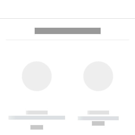
---------- --------------
------------
------------
----------- ----------- --------
----------- -----------
---
--,-- €
--,-- €