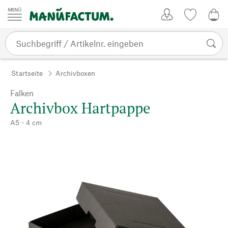
Zum Inhalt springen
Kundenkonto
Merkliste
0,0
Startseite
Archivboxen
Falken
Archivbox Hartpappe
A5 - 4 cm