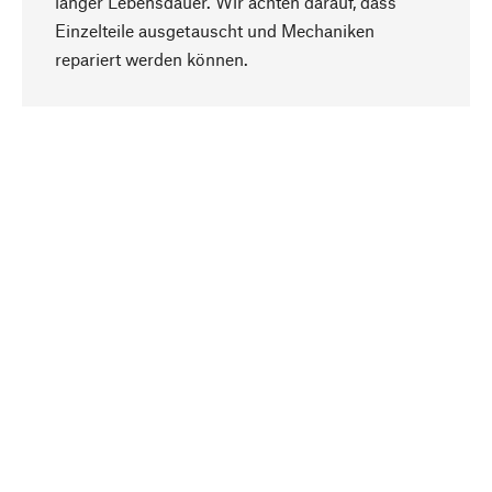
langer Lebensdauer. Wir achten darauf, dass
Einzelteile ausgetauscht und Mechaniken
Nach oben
repariert werden können.
Bewusst
Nachhaltigkeit steht im Fokus unserer
Produktauswahl. Wir setzen auf natürliche
Inhaltsstoffe und Materialien, die gepflegt werden
können, sowie auf eine ressourcenschonende
und sozialverträgliche Produktion.
Ausgewählt