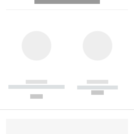
---------- --------------
------------
------------
----------- ----------- --------
----------- -----------
---
--,-- €
--,-- €