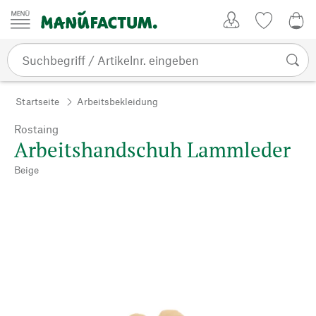
Zum Inhalt springen
Kundenkonto
Merkliste
0,0
Startseite
Arbeitsbekleidung
Rostaing
Arbeitshandschuh Lammleder
Beige