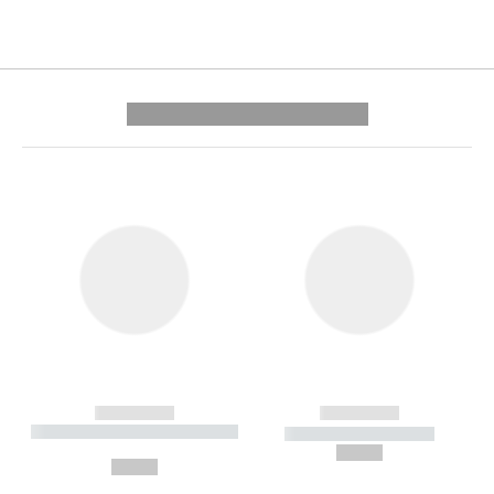
---------- --------------
------------
------------
----------- ----------- --------
----------- -----------
---
--,-- €
--,-- €